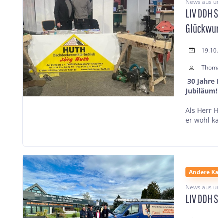
News aus u
LIV DDH 
Glückwun
19.10
Thom
30 Jahre
Jubiläum
Als Herr 
er wohl ka
Andere Ka
News aus u
LIV DDH 