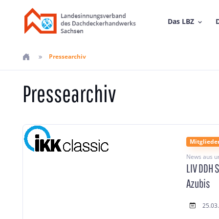
Das LBZ
D
Pressearchiv
Pressearchiv
Mitgliede
News aus u
LIV DDH 
Azubis
25.03