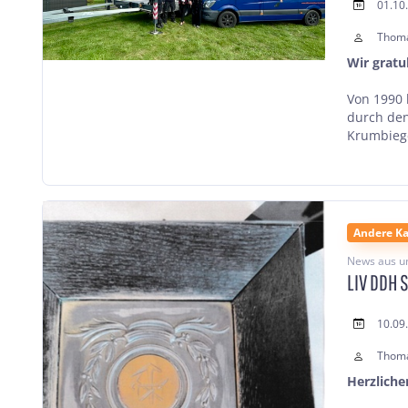
01.10
Thom
Wir gratu
Von 1990 
durch den
Krumbiegel
Andere Ka
News aus u
LIV DDH 
10.09
Thom
Herzlich