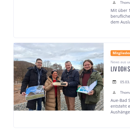
Thom
Mit über 
beruflich
dem Ausla
Mitgliede
News aus u
LIV DDH 
05.03
Thom
Aue-Bad S
entsteht 
Aushänges