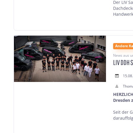
Der LIV S
Dachdecke
Handwerks
Andere Ka
News aus u
LIV DDH 
15.08
Thom
HERZLICH
Dresden 
Seit der 
darauffol