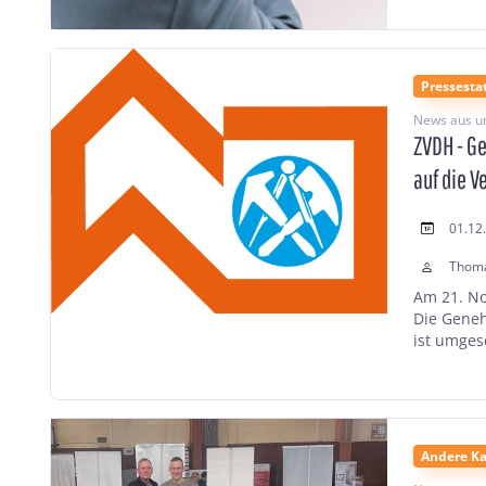
Pressest
News aus u
ZVDH - G
auf die V
01.12
Thom
Am 21. No
Die Geneh
ist umges
Andere Ka