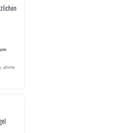
rzlichen
zum
e, ahnte
gel