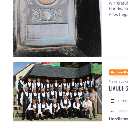
Wir gratu
Handwerks
Alles bega
Andere Ka
News aus u
LIV DDH 
03.09
Thom
Herzlich