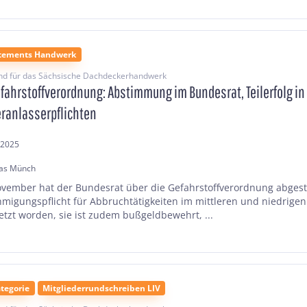
atements Handwerk
nd für das Sächsische Dachdeckerhandwerk
efahrstoffverordnung: Abstimmung im Bundesrat, Teilerfolg in
eranlasserpflichten
.2025
as Münch
vember hat der Bundesrat über die Gefahrstoffverordnung abges
migungspflicht für Abbruchtätigkeiten im mittleren und niedrigen
etzt worden, sie ist zudem bußgeldbewehrt, ...
tegorie
Mitgliederrundschreiben LIV