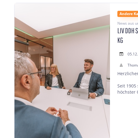
Andere Ka
News aus u
LIV DDH 
KG
05.12
Thom
Herzlich
Seit 1905
höchster 