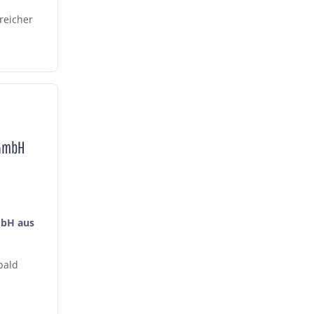
reicher
 GmbH
mbH aus
bald