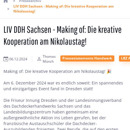
Pressearchiv
LIV DDH Sachsen - Making of: Die kreative Kooperation am
Nikolaustag!
LIV DDH Sachsen - Making of: Die kreative
Kooperation am Nikolaustag!
Thomas
Pressestatements Handwerk
LBZ 
06.12.2024
Münch
Making of: Die kreative Kooperation am Nikolaustag! 🎉
Am 6. Dezember 2024 war es endlich soweit: Ein spannendes
und einzigartiges Event fand in Dresden statt!
Die Friseur Innung Dresden und der Landesinnungsverband
des Dachdeckerhandwerks Sachsen und das
Landesbildungszentrum haben gemeinsam eine
außergewöhnliche Aktion ins Leben gerufen, bei der
französische Austauschschüler die Dachdecker-
Auszubildenden frisierten. Zwei Berufe, die auf den ersten