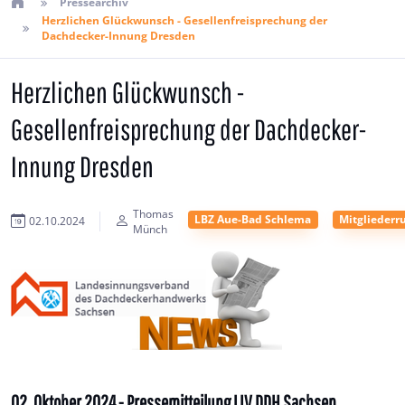
Pressearchiv
Herzlichen Glückwunsch - Gesellenfreisprechung der
Dachdecker-Innung Dresden
Herzlichen Glückwunsch -
Gesellenfreisprechung der Dachdecker-
Innung Dresden
Thomas
LBZ Aue-Bad Schlema
Mitgliederr
02.10.2024
Münch
02. Oktober 2024 - Pressemitteilung LIV DDH Sachsen