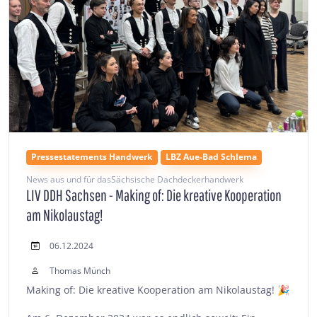
Pressestatements Handwerk
LBZ Aue-Bad Schlema
News aus und für dasSächsische Dachdeckerhandwerk
LIV DDH Sachsen - Making of: Die kreative Kooperation
am Nikolaustag!
06.12.2024
Thomas Münch
Making of: Die kreative Kooperation am Nikolaustag! 🎉