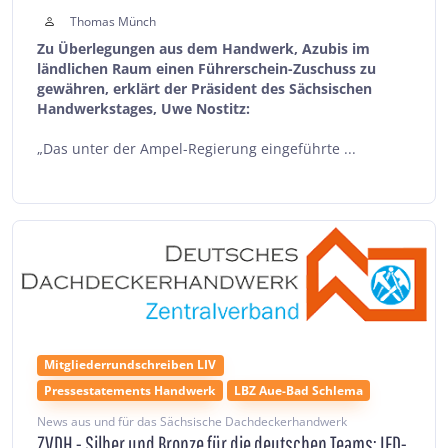
Thomas Münch
Zu Überlegungen aus dem Handwerk, Azubis im
ländlichen Raum einen Führerschein-Zuschuss zu
gewähren, erklärt der Präsident des Sächsischen
Handwerkstages, Uwe Nostitz:
„Das unter der Ampel-Regierung eingeführte ...
Mitgliederrundschreiben LIV
Pressestatements Handwerk
LBZ Aue-Bad Schlema
News aus und für das Sächsische Dachdeckerhandwerk
ZVDH - Silber und Bronze für die deutschen Teams: IFD-